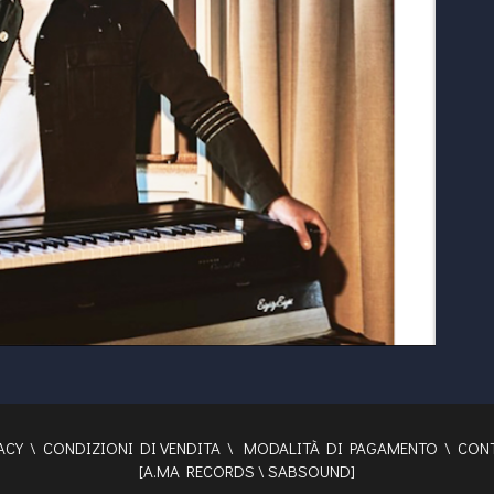
ACY
\
CONDIZIONI DI VENDITA
\
MODALITÀ DI PAGAMENTO
\
CONT
[
A.MA RECORDS
\
SABSOUND
]