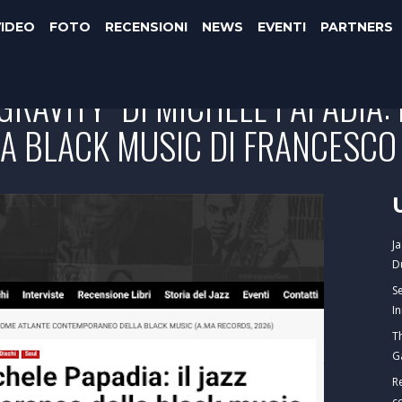
VIDEO
FOTO
RECENSIONI
NEWS
EVENTI
PARTNERS
 GRAVITY" DI MICHELE PAPADIA:
 BLACK MUSIC DI FRANCESCO
J
D
S
I
T
G
R
c