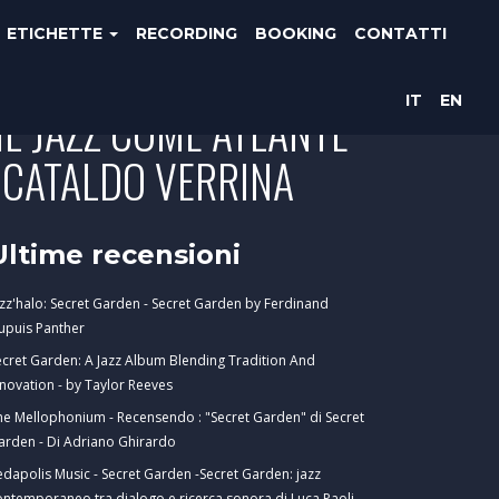
ETICHETTE
RECORDING
BOOKING
CONTATTI
IT
EN
 IL JAZZ COME ATLANTE
 CATALDO VERRINA
Ultime recensioni
azz'halo: Secret Garden - Secret Garden by Ferdinand
upuis Panther
ecret Garden: A Jazz Album Blending Tradition And
nnovation - by Taylor Reeves
he Mellophonium - Recensendo : "Secret Garden" di Secret
arden - Di Adriano Ghirardo
edapolis Music - Secret Garden -Secret Garden: jazz
ontemporaneo tra dialogo e ricerca sonora di Luca Paoli