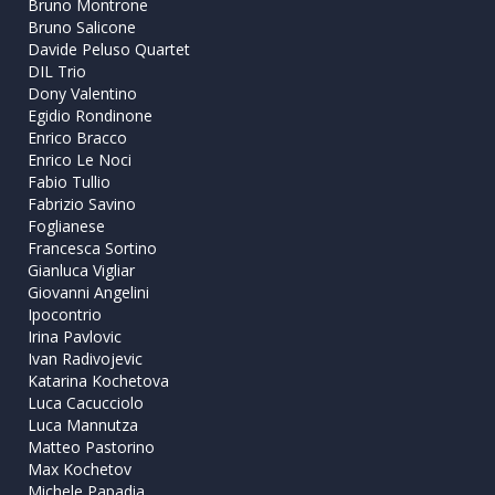
Bruno Montrone
Bruno Salicone
Davide Peluso Quartet
DIL Trio
Dony Valentino
Egidio Rondinone
Enrico Bracco
Enrico Le Noci
Fabio Tullio
Fabrizio Savino
Foglianese
Francesca Sortino
Gianluca Vigliar
Giovanni Angelini
Ipocontrio
Irina Pavlovic
Ivan Radivojevic
Katarina Kochetova
Luca Cacucciolo
Luca Mannutza
Matteo Pastorino
Max Kochetov
Michele Papadia