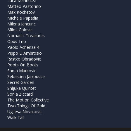
Luca Mannutza
Matteo Pastorino
Max Kochetov
Michele Papadia
Milena Jancuric
Milos Colovic
Nomadic Treasures
Opus Trio
Paolo Achenza 4
Pippo D'Ambrosio
Rastko Obradovic
Roots On Boots
Sanja Markovic
Sebastien Jarrousse
Secret Garden
Shljuka Quintet
Sonia Ziccardi
The Motion Collective
Two Things Of Gold
Ugljesa Novakovic
Walk Tall