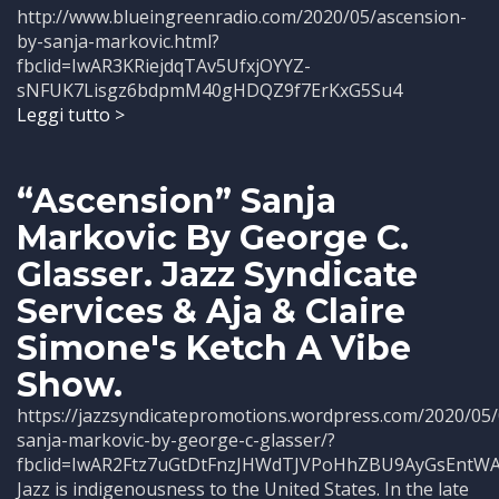
http://www.blueingreenradio.com/2020/05/ascension-
by-sanja-markovic.html?
fbclid=IwAR3KRiejdqTAv5UfxjOYYZ-
sNFUK7Lisgz6bdpmM40gHDQZ9f7ErKxG5Su4
Leggi tutto >
“Ascension” Sanja
Markovic By George C.
Glasser. Jazz Syndicate
Services & Aja & Claire
Simone's Ketch A Vibe
Show.
https://jazzsyndicatepromotions.wordpress.com/2020/05/
sanja-markovic-by-george-c-glasser/?
fbclid=IwAR2Ftz7uGtDtFnzJHWdTJVPoHhZBU9AyGsEn
Jazz is indigenousness to the United States. In the late