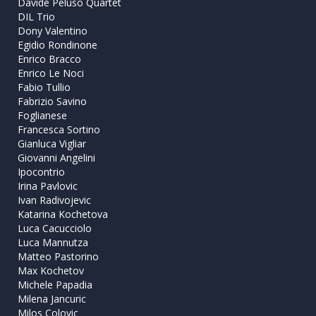
Davide Peluso Quartet
DIL Trio
Dony Valentino
Egidio Rondinone
Enrico Bracco
Enrico Le Noci
Fabio Tullio
Fabrizio Savino
Foglianese
Francesca Sortino
Gianluca Vigliar
Giovanni Angelini
Ipocontrio
Irina Pavlovic
Ivan Radivojevic
Katarina Kochetova
Luca Cacucciolo
Luca Mannutza
Matteo Pastorino
Max Kochetov
Michele Papadia
Milena Jancuric
Milos Colovic