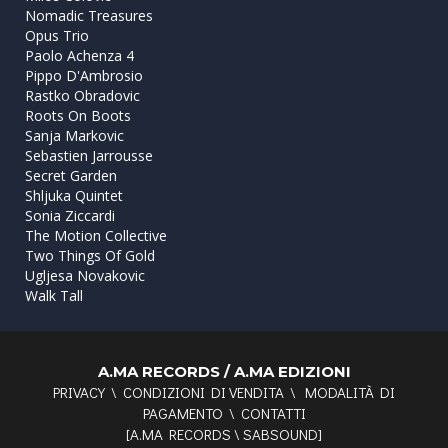
Nomadic Treasures
Opus Trio
Paolo Achenza 4
Pippo D'Ambrosio
Rastko Obradovic
Roots On Boots
Sanja Markovic
Sebastien Jarrousse
Secret Garden
Shljuka Quintet
Sonia Ziccardi
The Motion Collective
Two Things Of Gold
Ugljesa Novakovic
Walk Tall
A.MA RECORDS / A.MA EDIZIONI
PRIVACY
\
CONDIZIONI DI VENDITA
\
MODALITÀ DI
PAGAMENTO
\
CONTATTI
[
A.MA RECORDS
\
SABSOUND
]