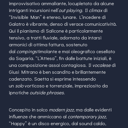
improvvisativo ammaliante, locupletato da alcune
intriganti incursioni nell’
out playing
. Il
climax
di
“Invisible Man” è etereo, lunare. L’incedere di
Galatro è vibrante, denso di verace comunicatività.
Qui il pianismo di Salicone è particolarmente
tensivo, a tratti fluviale, adornato da intarsi
armonici di ottima fattura, sostenuto
dal
comping
stimolante e mai oleografico cesellato
da Sagaria. “L’Attesa”, fin dalle battute iniziali, è
una composizione assai contagiosa. Il
vocalese
di
Giusi Mitrano è ben scandito e brillantemente
cadenzato. Saetta si esprime intessendo
un
solo
vorticoso e torrenziale, impreziosito da
ipnotiche
outside phrases
.
Concepito in solco
modern jazz
, ma dalle evidenti
influenze che ammiccano al
contemporary jazz
,
“Happy” è un disco energico, dal sound caldo,