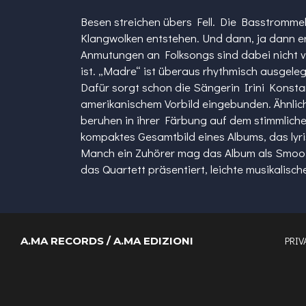
Besen streichen übers Fell. Die Basstrommel
Klangwolken entstehen. Und dann, ja dann e
Anmutungen an Folksongs sind dabei nicht v
ist. „Madre“ ist überaus rhythmisch ausgele
Dafür sorgt schon die Sängerin Irini Konstant
amerikanischem Vorbild eingebunden. Ähnlich
beruhen in ihrer Färbung auf dem stimmlich
kompaktes Gesamtbild eines Albums, das lyr
Manch ein Zuhörer mag das Album als Smooth
das Quartett präsentiert, leichte musikalis
PRIV
A.MA RECORDS / A.MA EDIZIONI