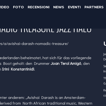
VIDEO
FOTO
RECENSIONI
NEWS
EVENTI
PARTNERS
MADIC TREASURE JAZZ HALO
ws/a/avishai-darash-nomadic-treasure/
J
Niederlanden beheimatet, hat sich für das vorliegende
D
ns Boot geholt: den Drummer
Joan Terol Amigó
, den
S
in
Irini Konstantinidi
.
I
T
G
R
c
unter anderem: „Avishai Darash is an Amsterdam-
erived from North African traditional music, Western