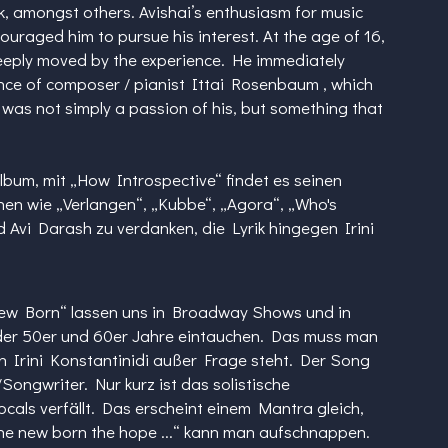
lk, amongst others. Avishai’s enthusiasm for music
ouraged him to pursue his interest. At the age of 16,
deeply moved by the experience. He immediately
nce of composer / pianist Ittai Rosenbaum , which
 was not simply a passion of his, but something that
bum, mit „How Introspective“ findet es seinen
en wie „Verlangen“, „Kubbe“, „Agora“, „Who's
 Avi Darash zu verdanken, die Lyrik hingegen Irini
New Born“ lassen uns in Broadway Shows und in
der 50er und 60er Jahre eintauchen. Das muss man
n Irini Konstantinidi außer Frage steht. Der Song
ongwriter. Nur kurz ist das solistische
cals verfällt. Das erscheint einem Mantra gleich,
he new born the hope ...“ kann man aufschnappen.