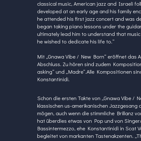
classical music, American jazz and Israeli fo
developed at an early age and his family enc
he attended his first jazz concert and was 
began taking piano lessons under the guida
ultimately lead him to understand that music
he wished to dedicate his life to.“
Mit „Gnawa Vibe / New Born“ eröffnet das Al
Abschluss. Zu hören sind zudem Komposition
asking“ und „Madre“.Alle Kompositionen sind
Konstantinidi.
Schon die ersten Takte von „Gnawa Vibe / 
klassischen us-amerikanischen Jazzgesang 
mögen, auch wenn die stimmliche Brillanz vo
hat überdies etwas von Pop und von Singer/S
Bassintermezzo, ehe Konstantinidi in Scat Vo
begleitet von markanten Tastenakzenten. „T