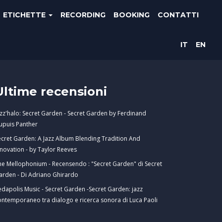
ETICHETTE
RECORDING
BOOKING
CONTATTI
IT
EN
Ultime recensioni
azz'halo: Secret Garden - Secret Garden by Ferdinand
upuis Panther
ecret Garden: A Jazz Album Blending Tradition And
nnovation - by Taylor Reeves
he Mellophonium - Recensendo : "Secret Garden" di Secret
arden - Di Adriano Ghirardo
edapolis Music - Secret Garden -Secret Garden: jazz
ontemporaneo tra dialogo e ricerca sonora di Luca Paoli