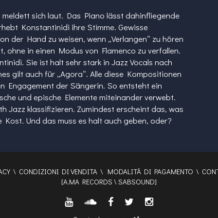
 meldett sich laut. Das Piano lässt dahinfliegende
rhebt Konstantinidi ihre Stimme. Gewisse
on der Hand zu weisen, wenn „Verlangen“ zu hören
gt, ohne in einen Modus von Flamenco zu verfallen.
inidi. Sie ist halt sehr stark in Jazz Vocals nach
es gilt auch für „Agora“. Alle diese Kompositionen
en Engagement der Sängerin. So entsteht ein
ische und epische Elemente miteinander verwebt.
 Jazz klassifizieren. Zumindest erscheint das, was
che Kost. Und das muss es halt auch geben, oder?
ACY
\
CONDIZIONI DI VENDITA
\
MODALITÀ DI PAGAMENTO
\
CONT
[
A.MA RECORDS
\
SABSOUND
]