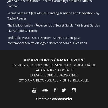
Jazz'halo: Secret Garden - Secret Garden by Ferdinand Dupuis
Panther
Secret Garden: A Jazz Album Blending Tradition And Innovation - by
Taylor Reeves
The Mellophonium - Recensendo : "Secret Garden" di Secret Garden
- Di Adriano Ghirardo
Redapolis Music - Secret Garden -Secret Garden: jazz
contemporaneo tra dialogo e ricerca sonora di Luca Paoli
A.MA RECORDS / A.MA EDIZIONI
PRIVACY
\
CONDIZIONI DI VENDITA
\
MODALITÀ DI
PAGAMENTO
\
CONTATTI
[
A.MA RECORDS
\
SABSOUND
]
2016 AMA RECORDS. ALL RIGHTS RESERVED.
Creato da