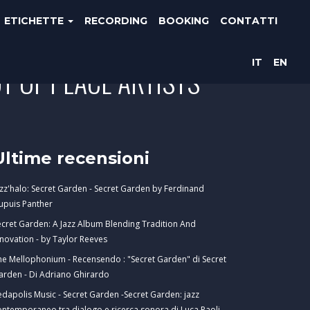
ETICHETTE
RECORDING
BOOKING
CONTATTI
IT
EN
T OF PLACE ARTISTS"
Ultime recensioni
azz'halo: Secret Garden - Secret Garden by Ferdinand
upuis Panther
ecret Garden: A Jazz Album Blending Tradition And
nnovation - by Taylor Reeves
he Mellophonium - Recensendo : "Secret Garden" di Secret
arden - Di Adriano Ghirardo
edapolis Music - Secret Garden -Secret Garden: jazz
ontemporaneo tra dialogo e ricerca sonora di Luca Paoli