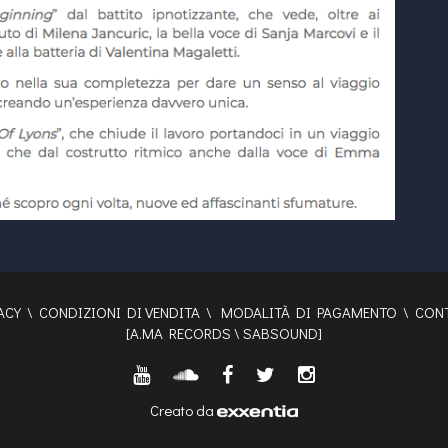
ACY
\
CONDIZIONI DI VENDITA
\
MODALITÀ DI PAGAMENTO
\
CONT
[
A.MA RECORDS
\
SABSOUND
]
Creato da