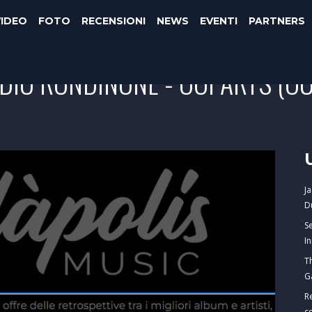
VIDEO
FOTO
RECENSIONI
NEWS
EVENTI
PARTNERS
IDIO RONDINONE - OOPARTS (OU
J
D
S
I
T
G
R
c