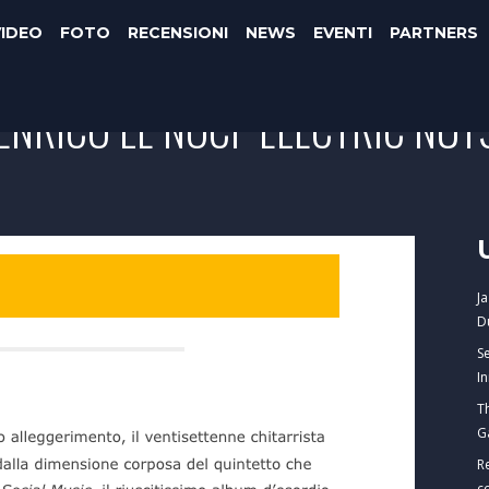
VIDEO
FOTO
RECENSIONI
NEWS
EVENTI
PARTNERS
ENRICO LE NOCI "ELECTRIC NUT
J
D
S
I
T
G
R
c