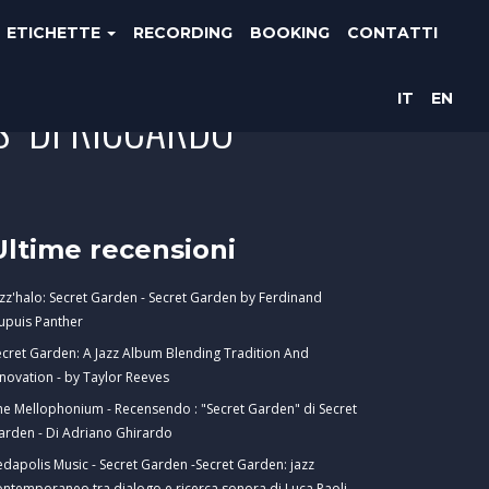
ETICHETTE
RECORDING
BOOKING
CONTATTI
IT
EN
S" DI RICCARDO
Ultime recensioni
azz'halo: Secret Garden - Secret Garden by Ferdinand
upuis Panther
ecret Garden: A Jazz Album Blending Tradition And
nnovation - by Taylor Reeves
he Mellophonium - Recensendo : "Secret Garden" di Secret
arden - Di Adriano Ghirardo
edapolis Music - Secret Garden -Secret Garden: jazz
ontemporaneo tra dialogo e ricerca sonora di Luca Paoli