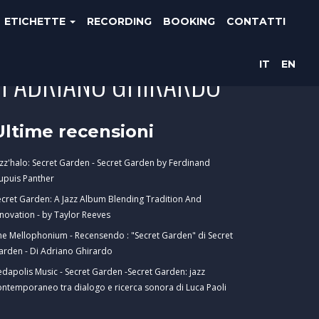
ETICHETTE
RECORDING
BOOKING
CONTATTI
IT
EN
DI ADRIANO GHIRARDO
Ultime recensioni
azz'halo: Secret Garden - Secret Garden by Ferdinand
upuis Panther
ecret Garden: A Jazz Album Blending Tradition And
nnovation - by Taylor Reeves
he Mellophonium - Recensendo : "Secret Garden" di Secret
arden - Di Adriano Ghirardo
edapolis Music - Secret Garden -Secret Garden: jazz
ontemporaneo tra dialogo e ricerca sonora di Luca Paoli