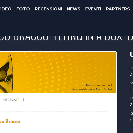
VIDEO
FOTO
RECENSIONI
NEWS
EVENTI
PARTNERS
O BRACCO "FLYING IN A BOX" 
J
D
S
I
T
G
R
c