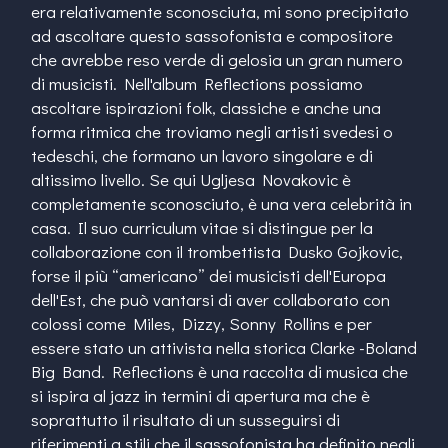
era relativamente sconosciuta, mi sono precipitato
ad ascoltare questo sassofonista e compositore
che avrebbe reso verde di gelosia un gran numero
di musicisti. Nell'album Reflections possiamo
ascoltare ispirazioni folk, classiche e anche una
forma ritmica che troviamo negli artisti svedesi o
tedeschi, che formano un lavoro singolare e di
altissimo livello. Se qui Ugljesa Novakovic è
completamente sconosciuto, è una vera celebrità in
casa. Il suo curriculum vitae si distingue per la
collaborazione con il trombettista Dusko Gojkovic,
forse il più “americano” dei musicisti dell'Europa
dell'Est, che può vantarsi di aver collaborato con
colossi come Miles, Dizzy, Sonny Rollins e per
essere stato un attivista nella storica Clarke -Boland
Big Band. Reflections è una raccolta di musica che
si ispira al jazz in termini di apertura ma che è
soprattutto il risultato di un susseguirsi di
riferimenti a stili che il sassofonista ha definito negli