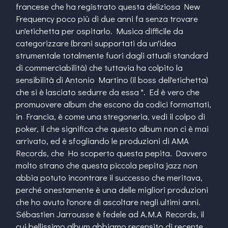
francese che ha registrato questa deliziosa New
Frequency poco più di due anni fa senza trovare
un'etichetta per ospitarlo. Musica difficile da
categorizzare (brani supportati da un'idea
strumentale totalmente fuori dagli attuali standard
di commerciabilità) che tuttavia ha colpito la
sensibilità di Antonio Martino (il boss dell'etichetta)
che si è lasciato sedurre da essa ". Ed è vero che
promuovere album che escono da codici formattati,
in Francia, è come una stregoneria, vedi il colpo di
poker, il che significa che questo album non ci è mai
arrivato, ed è sfogliando le produzioni di AMA
Records, che Ho scoperto questa pepita. Davvero
molto strano che questa piccola pepita jazz non
abbia potuto incontrare il successo che meritava,
perché onestamente è una delle migliori produzioni
che ho avuto l'onore di ascoltare negli ultimi anni.
Sébastien Jarrousse è fedele ad A.M.A Records, il
cui bellissimo album abbiamo recensito di recente