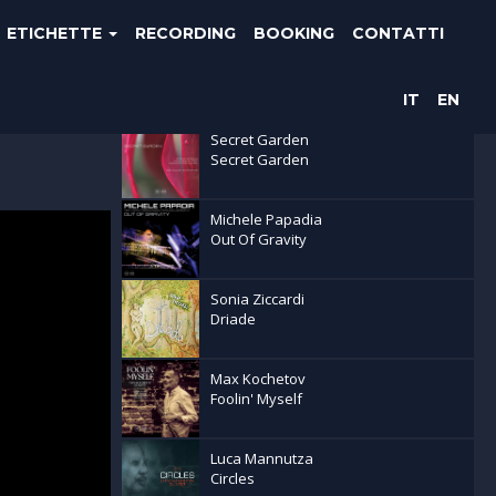
ETICHETTE
RECORDING
BOOKING
CONTATTI
Ultime uscite
IT
EN
Secret Garden
Secret Garden
Michele Papadia
Out Of Gravity
Sonia Ziccardi
Driade
Max Kochetov
Foolin' Myself
Luca Mannutza
Circles