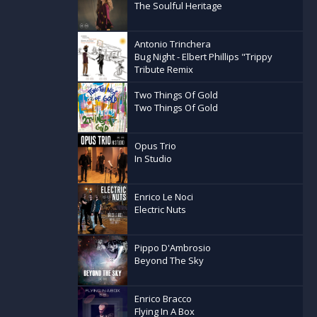
The Soulful Heritage
ds
Antonio Trinchera
Bug Night - Elbert Phillips "Trippy
 Tullio
Tribute Remix
Two Things Of Gold
Two Things Of Gold
y/March 2016
Opus Trio
In Studio
ks c & p
Enrico Le Noci
Electric Nuts
Pippo D'Ambrosio
Beyond The Sky
Enrico Bracco
Flying In A Box