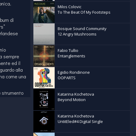
onica.
Milos Colovic
To The Beat Of My Footsteps
lbum di
rs”
Bosque Sound Community
irlandese
12 Angry Mushrooms
nio
Fabio Tullio
ma sempre
Entanglements
ente ed il
sguardo alla
Egidio Rondinone
 ma come una
OOPARTS
 è strumento
Katarina Kochetova
esaggi sonori
Beyond Motion
diversi in
Katarina Kochetova
UntitEled#4 Digital Single
coltarlo