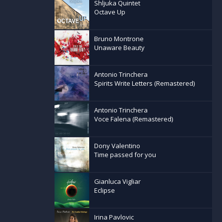
Shljuka Quintet
Octave Up
lt, Wasted
Bruno Montrone
Unaware Beauty
, Next
Antonio Trinchera
Spirits Write Letters (Remastered)
r Fault,
Antonio Trinchera
tions, Next
Voce Falena (Remastered)
as A Lie and
Dony Valentino
Time passed for you
 Time
Gianluca Vigliar
Eclipse
Irina Pavlovic