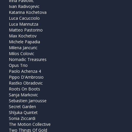
Irina Pavlovic
Ivan Radivojevic
Katarina Kochetova
Luca Cacucciolo
Luca Mannutza
Matteo Pastorino
Max Kochetov
Michele Papadia
Milena Jancuric
Milos Colovic
Nomadic Treasures
Opus Trio
Paolo Achenza 4
Pippo D'Ambrosio
Rastko Obradovic
Roots On Boots
Sanja Markovic
Sebastien Jarrousse
Secret Garden
Shljuka Quintet
Sonia Ziccardi
The Motion Collective
Two Things Of Gold