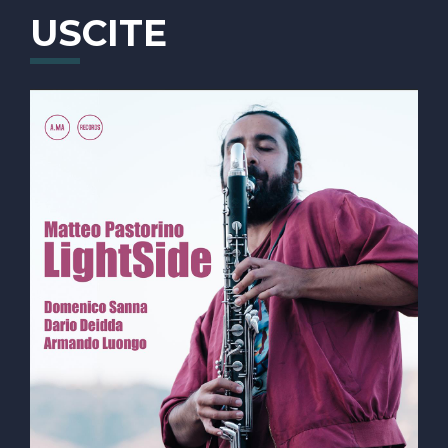
Gilad Hekselman come special guest del quartetto.
USCITE
Nel 2025 ritorna con un nuovo album prodotto
dall’etichetta italiana A.Ma Records,
“LIGHTSIDE” con Domenico Sanna, Armando Luongo e
la star europea del basso, Dario Deidda.
Matteo ha collaborato e collabora attivamente con
grandi nomi come David Linx, Guillaume De Chas- sy,
Paolo Fresu, Antonello Salis, Gilad Hekselman, Joe
Sanders, Shay Maestro, Francesco Ciniglio, Raphael
Imbert, Francesco Bearzatti, Nicola Andrioli, Sélène
Saint-Aimé per citarne alcuni.
Si esibito in tanti paesi del mondo come la Francia,
l’Inghilterra, la Spagna, il Belgio, gli Stati Uniti, il
Pakistan, il Senegal...
Inizia a suonare il clarinetto come autodidatta all’età
di 13 anni e si appassiona velocemente al jazz grazie
a suo padre contrabbassista. Dal 2002 al 2007
frequenta i seminari di Nuoro Jazz diretti da Paolo