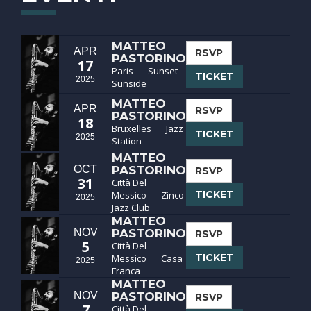
MATTEO
APR
RSVP
PASTORINO
17
Paris
Sunset-
TICKET
2025
Sunside
MATTEO
APR
RSVP
PASTORINO
18
Bruxelles
Jazz
TICKET
2025
Station
MATTEO
OCT
PASTORINO
RSVP
31
Città Del
TICKET
Messico
Zinco
2025
Jazz Club
MATTEO
NOV
PASTORINO
RSVP
5
Città Del
TICKET
Messico
Casa
2025
Franca
MATTEO
NOV
PASTORINO
RSVP
7
Città Del