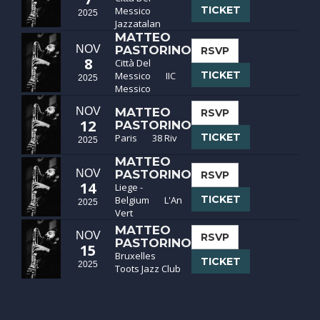
TICKET
Messico
2025
Jazzatalan
MATTEO
NOV
PASTORINO
RSVP
8
Città Del
TICKET
Messico
IIC
2025
Messico
NOV
MATTEO
RSVP
12
PASTORINO
TICKET
Paris
38 Riv
2025
MATTEO
NOV
PASTORINO
RSVP
14
Liege -
TICKET
Belgium
L'An
2025
Vert
MATTEO
NOV
RSVP
PASTORINO
15
Bruxelles
TICKET
2025
Toots Jazz Club