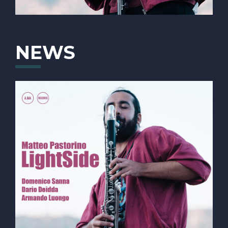
Fresu dove comincia a approfondire lo studio di
questa musica e dove vincerà diverse borse di studio
negli anni. Nell’estate 2009, durante Siena Jazz, ha
l’occasione di studiare con Kenny Werner, Clarence
NEWS
Penn, Aaron Goldberg, Miguel Zenon, qui vince la
borsa di studio dei migliori allievi che gli permetterà
di studiare l’anno seguente con il sassofonista
statunitense Chris Potter.
Nel 2008, a 19 anni, si trasferisce a Parigi dove
frequenta il corso di jazz del Conservatorio, si laurea
nel 2012 con il massimo dei voti. Dal 2013 al 2020
trascorre un mese all’anno a New York per suonare,
studiare e confrontarsi con i musicisti della scena
newyorkese.
Nel 2016 crea il San Teodoro Jazz Festival in
Sardegna.
Premi:
Borsa di Studio - Migliori Allievi NUORO JAZZ (2007)